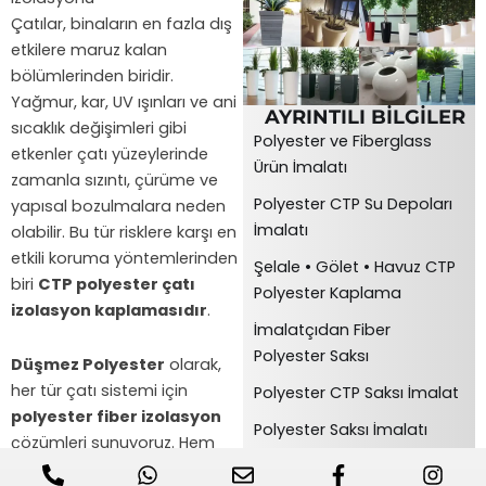
Çatılar, binaların en fazla dış
etkilere maruz kalan
bölümlerinden biridir.
Yağmur, kar, UV ışınları ve ani
AYRINTILI BİLGİLER
sıcaklık değişimleri gibi
Polyester ve Fiberglass
etkenler çatı yüzeylerinde
Ürün İmalatı
zamanla sızıntı, çürüme ve
Polyester CTP Su Depoları
yapısal bozulmalara neden
İmalatı
olabilir. Bu tür risklere karşı en
etkili koruma yöntemlerinden
Şelale • Gölet • Havuz CTP
biri
CTP polyester çatı
Polyester Kaplama
izolasyon kaplamasıdır
.
İmalatçıdan Fiber
Polyester Saksı
Düşmez Polyester
olarak,
her tür çatı sistemi için
Polyester CTP Saksı İmalat
polyester fiber izolasyon
Polyester Saksı İmalatı
çözümleri sunuyoruz. Hem
Fiber Saksı • Saksı İmalatı
yeni uygulamalar hem de