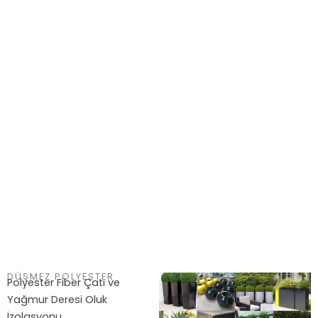
DÜŞMEZ POLYESTER​
Polyester Fiber Çatı ve
Yağmur Deresi Oluk
İzolasyonu